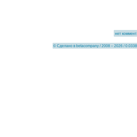
нет коммен
© Сделано в
betacompany
/ 2008 – 2026 / 0.0338