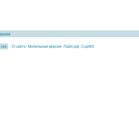
тариев
 сек.
О сайте
Мобильная версия
Пайп.рф
CupMS