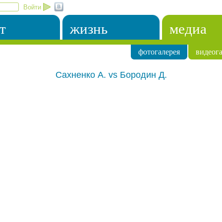
Войти
т
жизнь
медиа
фотогалерея
видеога
Сахненко А. vs Бородин Д.