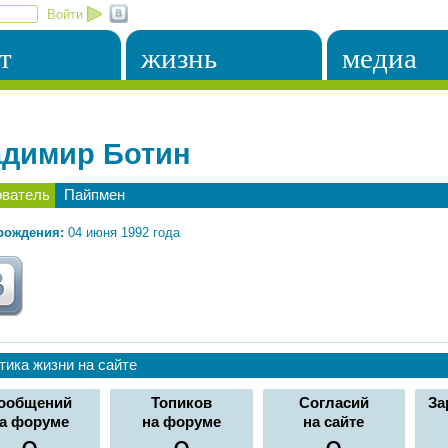
Войти
т
жизнь
медиа
димир Ботин
ователь
Пайпмен
рождения:
04 июня 1992 года
тика жизни на сайте
ообщений
Топиков
Согласий
За
а форуме
на форуме
на сайте