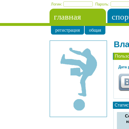
Логин:
Пароль:
главная
спор
регистрация
общая
Вла
Польз
Дата 
Статис
С
н