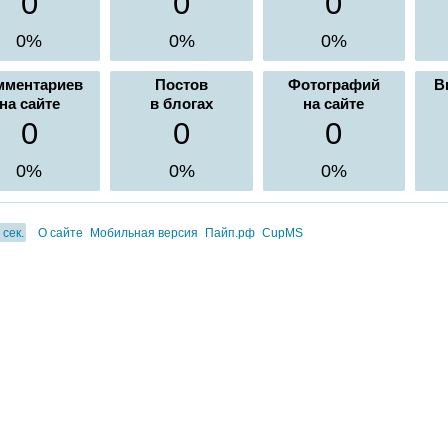
0
0
0
0%
0%
0%
мментариев
Постов
Фотографий
В
на сайте
в блогах
на сайте
0
0
0
0%
0%
0%
 сек.
О сайте
Мобильная версия
Пайп.рф
CupMS