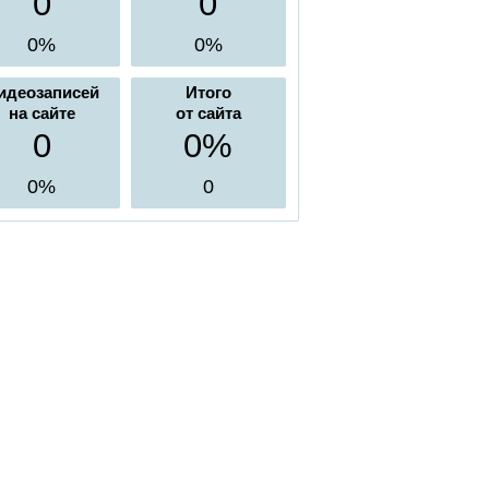
0
0
0%
0%
идеозаписей
Итого
на сайте
от сайта
0
0%
0%
0