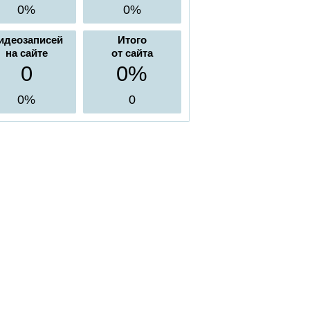
0%
0%
идеозаписей
Итого
на сайте
от сайта
0
0%
0%
0