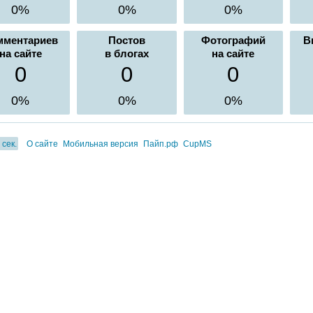
0%
0%
0%
мментариев
Постов
Фотографий
В
на сайте
в блогах
на сайте
0
0
0
0%
0%
0%
 сек.
О сайте
Мобильная версия
Пайп.рф
CupMS