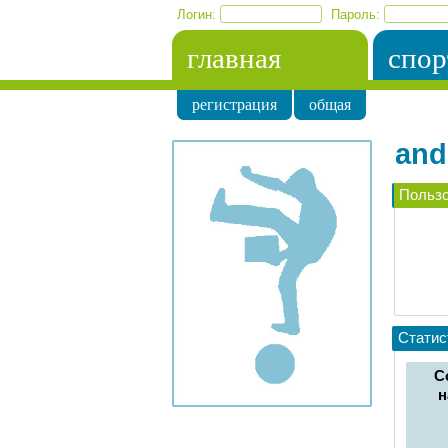
Логин:
Пароль:
главная
спор
регистрация
общая
and
Польз
Статис
С
н