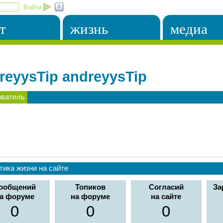
Войти
т
жизнь
медиа
reyysTip andreyysTip
ователь
тика жизни на сайте
ообщений
Топиков
Согласий
За
а форуме
на форуме
на сайте
0
0
0