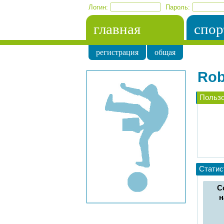
Логин:
Пароль:
главная
спор
регистрация
общая
Rob
Польз
Статис
С
н