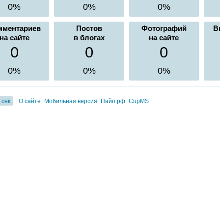
0%
0%
0%
мментариев
Постов
Фотографий
В
на сайте
в блогах
на сайте
0
0
0
0%
0%
0%
 сек.
О сайте
Мобильная версия
Пайп.рф
CupMS