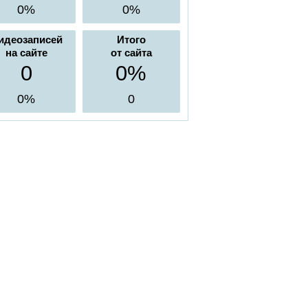
0%
0%
идеозаписей
Итого
на сайте
от сайта
0
0%
0%
0