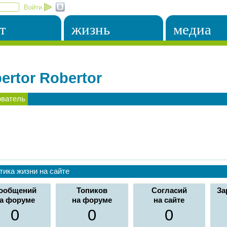
Войти
т
жизнь
медиа
ertor Robertor
ователь
тика жизни на сайте
ообщений
Топиков
Согласий
За
а форуме
на форуме
на сайте
0
0
0