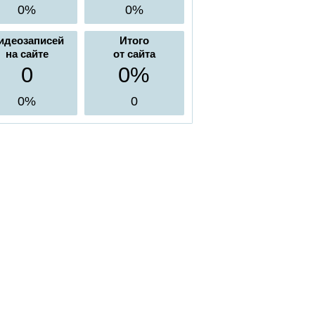
0%
0%
идеозаписей
Итого
на сайте
от сайта
0
0%
0%
0