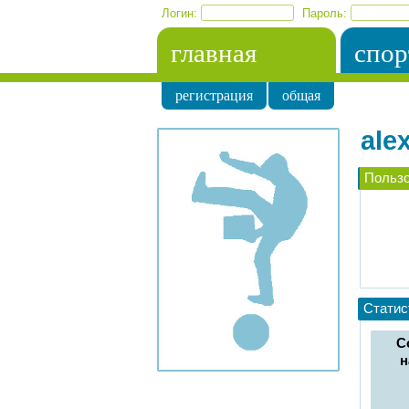
Логин:
Пароль:
главная
спор
регистрация
общая
alex
Польз
Статис
С
н