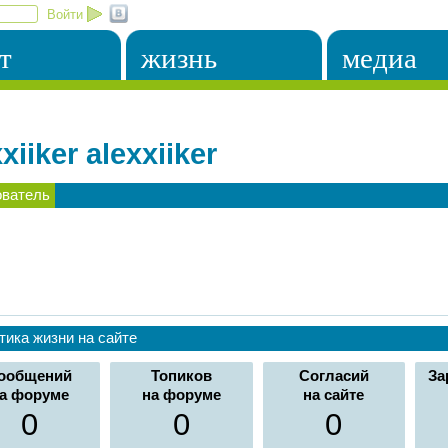
Войти
т
жизнь
медиа
xiiker alexxiiker
ователь
тика жизни на сайте
ообщений
Топиков
Согласий
За
а форуме
на форуме
на сайте
0
0
0