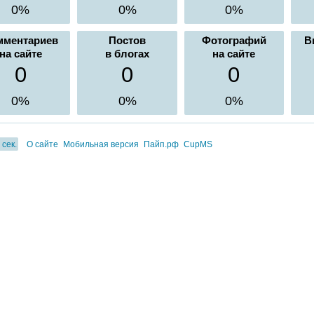
0%
0%
0%
мментариев
Постов
Фотографий
В
на сайте
в блогах
на сайте
0
0
0
0%
0%
0%
 сек.
О сайте
Мобильная версия
Пайп.рф
CupMS