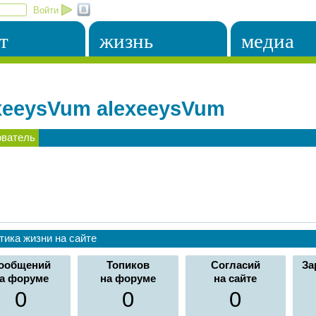
Войти
т
жизнь
медиа
xeeysVum alexeeysVum
ователь
тика жизни на сайте
ообщений
Топиков
Согласий
За
а форуме
на форуме
на сайте
0
0
0