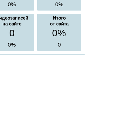
0%
0%
идеозаписей
Итого
на сайте
от сайта
0
0%
0%
0