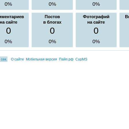
0%
0%
0%
мментариев
Постов
Фотографий
В
на сайте
в блогах
на сайте
0
0
0
0%
0%
0%
 сек.
О сайте
Мобильная версия
Пайп.рф
CupMS