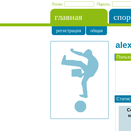
Логин:
Пароль:
главная
спор
регистрация
общая
ale
Польз
Статис
С
н