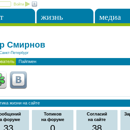
Войти
т
жизнь
медиа
р Смирнов
Санкт-Петербург
ователь
Пайпмен
тика жизни на сайте
ообщений
Топиков
Согласий
За
а форуме
на форуме
на сайте
33
0
38