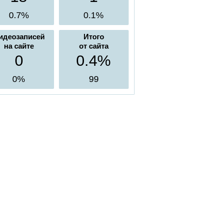
0.7%
0.1%
идеозаписей
Итого
на сайте
от сайта
0
0.4%
0%
99