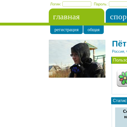
Логин:
Пароль:
главная
спор
регистрация
общая
Пёт
Россия, 
Польз
Статис
С
н