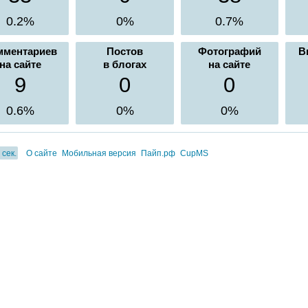
0.2%
0%
0.7%
мментариев
Постов
Фотографий
В
на сайте
в блогах
на сайте
9
0
0
0.6%
0%
0%
 сек.
О сайте
Мобильная версия
Пайп.рф
CupMS