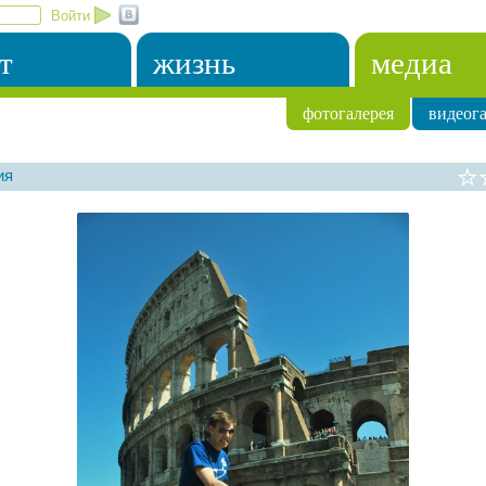
Войти
т
жизнь
медиа
фотогалерея
видеога
ия