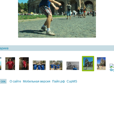
тариев
 сек.
О сайте
Мобильная версия
Пайп.рф
CupMS