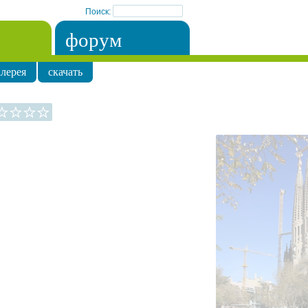
Поиск:
форум
лерея
скачать