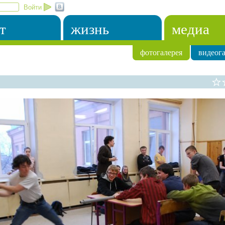
Войти
т
жизнь
медиа
фотогалерея
видеога