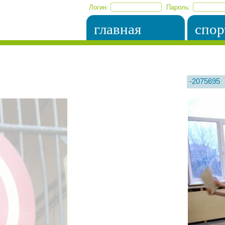
Логин:
Пароль:
главная
спор
-2075695