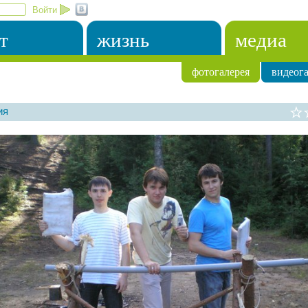
Войти
т
жизнь
медиа
фотогалерея
видеога
ия