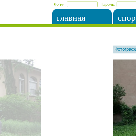
Логин:
Пароль:
главная
спор
Фотограф