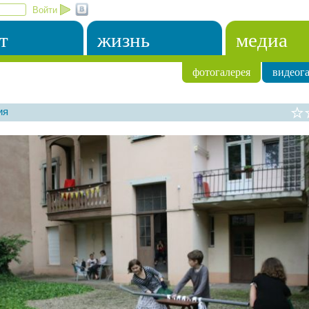
Войти
т
жизнь
медиа
фотогалерея
видеога
ия