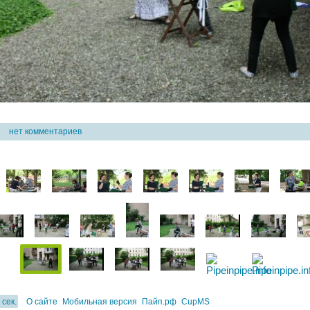
2
нет комментариев
 сек.
О сайте
Мобильная версия
Пайп.рф
CupMS