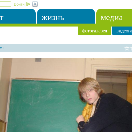
Войти
т
жизнь
медиа
фотогалерея
видеога
ия