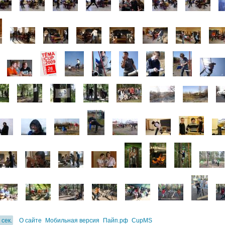
 сек.
О сайте
Мобильная версия
Пайп.рф
CupMS