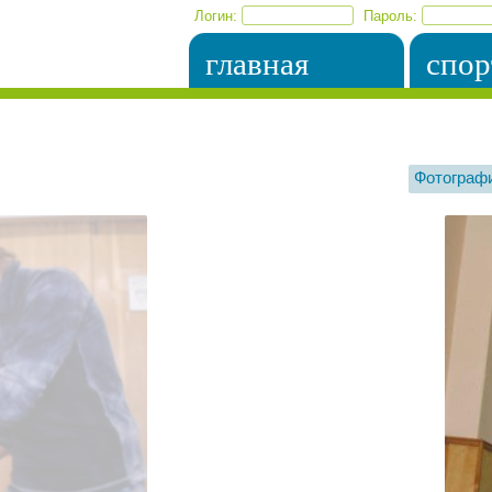
Логин:
Пароль:
главная
спор
Фотограф