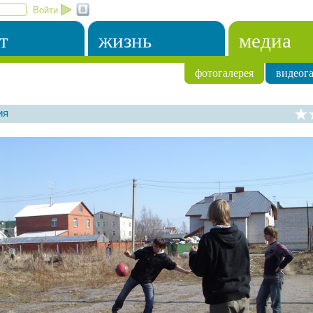
Войти
т
жизнь
медиа
фотогалерея
видеога
ия