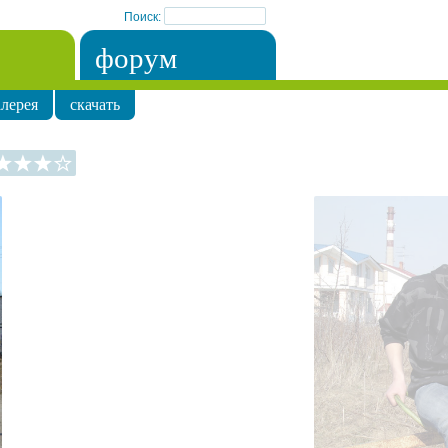
Поиск:
форум
лерея
скачать