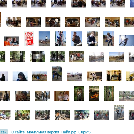
 сек.
О сайте
Мобильная версия
Пайп.рф
CupMS