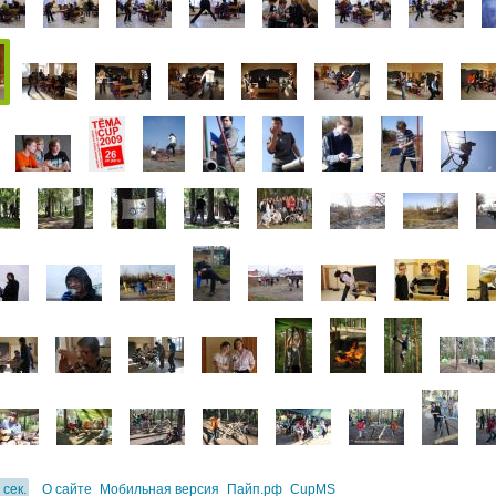
 сек.
О сайте
Мобильная версия
Пайп.рф
CupMS