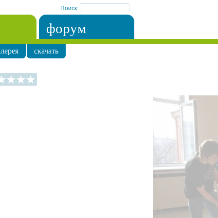
Поиск:
форум
лерея
скачать