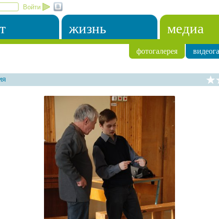
Войти
т
жизнь
медиа
фотогалерея
видеога
ия